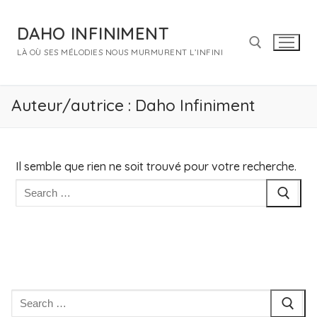
Aller
au
DAHO INFINIMENT
contenu
LÀ OÙ SES MÉLODIES NOUS MURMURENT L’INFINI
Rechercher :
Auteur/autrice :
Daho Infiniment
Il semble que rien ne soit trouvé pour votre recherche.
Rechercher
:
Rechercher
: