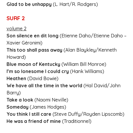
Glad to be unhappy
(L. Hart/R. Rodgers)
SURF 2
volume 2
Son silence en dit long
(Etienne Daho/Etienne Daho –
Xavier Géronimi)
This too shall pass away
(Alan Blaykley/Kenneth
Howard)
Blue moon of Kentucky
(William Bill Monroe)
I’m so lonesome I could cry
(Hank Williams)
Heathen
(David Bowie)
We have all the time in the world
(Hal David/John
Barry)
Take a look
(Naomi Neville)
Someday
(James Hodges)
You think I still care
(Steve Duffy/Royden Lipscomb)
He was a friend of mine
(Traditionnel)