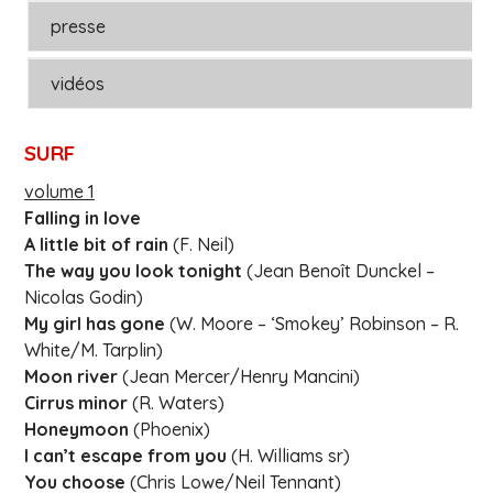
presse
vidéos
SURF
volume 1
Falling in love
A little bit of rain
(F. Neil)
The way you look tonight
(Jean Benoît Dunckel –
Nicolas Godin)
My girl has gone
(W. Moore – ‘Smokey’ Robinson – R.
White/M. Tarplin)
Moon river
(Jean Mercer/Henry Mancini)
Cirrus minor
(R. Waters)
Honeymoon
(Phoenix)
I can’t escape from you
(H. Williams sr)
You choose
(Chris Lowe/Neil Tennant)