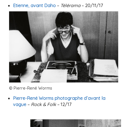
Etienne, avant Daho
–
Télérama
– 20/11/17
© Pierre-René Worms
Pierre-René Worms photographe d’avant la
vague
–
Rock & Folk
– 12/17