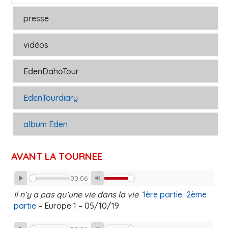
presse
vidéos
EdenDahoTour
EdenTourdiary
album Eden
AVANT LA TOURNEE
00:06
Play
Mute
Il n’y a pas qu’une vie dans la vie
1ère partie
2ème
partie
– Europe 1 – 05/10/19