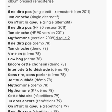
album original remasterisé
+
Il ne dira pas
(single edit – remasterisé en 2011)
Ton cinoche
(single alternatif)
On s’fait la gueule
(single alternatif)
Il ne dira pas
(HF 90 version 2011)
Ton cinoche
(HF 90 version 2011)
Mythomane
(version 2009)
disque 2
Il ne dira pas
(démo 78)
Ton cinoche
(démo 78)
Va-t-en
(démo 78)
Cow boy
(démo 78)
Encore cette chanson
(démo 78)
Interlude à la désirade
(démo 78)
Sans rire, sans parler
(démo 78)
Je t’ai oubliée
(démo 78)
Mythomane
(démo 78)
Mythomane
(K7 démo 78)
Cette histoire
(répétitions 79)
Tu dors encore
(répétitions 79)
On s’fait la gueule
(répétitions 79)
Il ne dira pas
(répétitions 79)