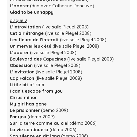
L’adorer
(duo avec Catherine Deneuve)
Glad to be unhappy
disque 2
L’introvitation
(live salle Pleyel 2008)
Cet air étrange
(live salle Pleyel 2008)
Les fleurs de l’interdit
(live salle Pleyel 2008)
Un merveilleux été
(live salle Pleyel 2008)
L’adorer
(live salle Pleyel 2008)
Boulevard des Capucines
(live salle Pleyel 2008)
Obsession
(live salle Pleyel 2008)
L’invitation
(live salle Pleyel 2008)
Cap Falcon
(live salle Pleyel 2008)
Little bit of rain
I can’t escape from you
Cirrus minor
My girl has gone
Le prisionnier
(démo 2009)
For you
(demo 2009)
Sur la terre comme au ciel
(démo 2006)
La vie continuera
(démo 2006)
Son silence en dit long
(démo 2006)