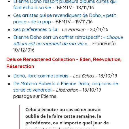
Etienne Daho ressort plusieurs albums cultes qui
font écho à sa vie
– BFMTV – 18/11/16
Ces artistes qui se revendiquent de Daho, « petit
prince » de la pop
– BFMTV – 19/11/16
Ses préférences à lui
–
Le Parisien –
20/11/16
Etienne Daho sort un coffret rétrospectif :
« Chaque
album est un moment de ma vie »
–
France info
10/12/016
Deluxe Remastered Collection – Eden, Réévolution,
Réserection
Daho, libre comme jamais
–
Les Echos
– 18/10/19
De Matana Roberts à Etienne Daho, cinq sons de
sortie ce vendredi
–
Libération
– 18/10/19
passage sur Etienne
Celui à écouter au cas où on aurait
oublié de le faire cette semaine, la
précédente, ou n’importe quel jour de