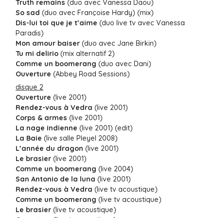
Truth remains
(duo avec Vanessa Daou)
So sad
(duo avec Françoise Hardy) (mix)
Dis-lui toi que je t’aime
(duo live tv avec Vanessa
Paradis)
Mon amour baiser
(duo avec Jane Birkin)
Tu mi delirio
(mix alternatif 2)
Comme un boomerang
(duo avec Dani)
Ouverture
(Abbey Road Sessions)
disque 2
Ouverture
(live 2001)
Rendez-vous à Vedra
(live 2001)
Corps & armes
(live 2001)
La nage indienne
(live 2001) (edit)
La Baie
(live salle Pleyel 2008)
L’année du dragon
(live 2001)
Le brasier
(live 2001)
Comme un boomerang
(live 2004)
San Antonio de la luna
(live 2001)
Rendez-vous à Vedra
(live tv acoustique)
Comme un boomerang
(live tv acoustique)
Le brasier
(live tv acoustique)