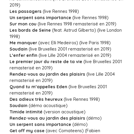
2019)
Les passagers
(live Rennes 1998)
Un serpent sans importance
(live Rennes 1998)
Sur mon cou
(live Rennes 1998 remasterisé en 2019)
Les bords de Seine
(feat. Astrud Gilberto) (live London
1998)
Me manquer
(avec Elli Medeiros) (live Paris 1998)
Soudain
(live Bruxelles 2001 remasterisé en 2019)
L’enfer enfin
(live Lille 2004 remasterisé en 2019)
Le premier jour du reste de ta vie
(live Bruxelles 2001
remasterisé en 2019)
Rendez-vous au jardin des plaisirs
(live Lille 2004
remasterisé en 2019)
Quand tu m’appelles Eden
(live Bruxelles 2001
remasterisé en 2019)
Des adieux très heureux
(live Rennes 1998)
Soudain
(démo acoustique)
Timide intimité
(version acoustique)
Rendez-vous au jardin des plaisirs
(démo)
Un serpent sans importance
(démo)
Get off my case
(avec Comateens) (Fabien