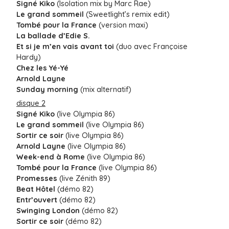
Signé Kiko
(Isolation mix by Marc Rae)
Le grand sommeil
(Sweetlight’s remix edit)
Tombé pour la France
(version maxi)
La ballade d’Edie S.
Et si je m’en vais avant toi
(duo avec Françoise
Hardy)
Chez les Yé-Yé
Arnold Layne
Sunday morning
(mix alternatif)
disque 2
Signé Kiko
(live Olympia 86)
Le grand sommeil
(live Olympia 86)
Sortir ce soir
(live Olympia 86)
Arnold Layne
(live Olympia 86)
Week-end à Rome
(live Olympia 86)
Tombé pour la France
(live Olympia 86)
Promesses
(live Zénith 89)
Beat Hôtel
(démo 82)
Entr’ouvert
(démo 82)
Swinging London
(démo 82)
Sortir ce soir
(démo 82)