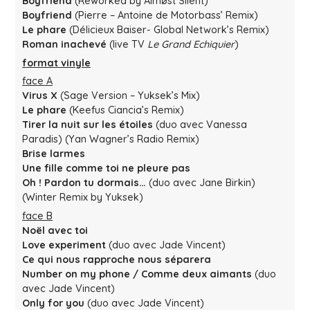
Boyfriend
(Reworked by Almøst Silent)
Boyfriend
(Pierre – Antoine de Motorbass’ Remix)
Le phare
(Délicieux Baiser- Global Network’s Remix)
Roman inachevé
(live TV
Le Grand Echiquier
)
format vinyle
face A
Virus X
(Sage Version – Yuksek’s Mix)
Le phare
(Keefus Ciancia’s Remix)
Tirer la nuit sur les étoiles
(duo avec Vanessa
Paradis) (Yan Wagner’s Radio Remix)
Brise larmes
Une fille comme toi ne pleure pas
Oh ! Pardon tu dormais…
(duo avec Jane Birkin)
(Winter Remix by Yuksek)
face B
Noël avec toi
Love experiment
(duo avec Jade Vincent)
Ce qui nous rapproche nous séparera
Number on my phone / Comme deux aimants
(duo
avec Jade Vincent)
Only for you
(duo avec Jade Vincent)