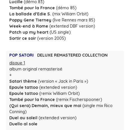
Lucille
(démo 83)
Tombé pour la France
(démo 85)
La ballade d’Edie S.
(mix William Orbit)
Poppy Gene Tierney
(live Rennes mars 85)
Week-end à Rome
(extented DBF version)
Patch up my heart
(US single)
Sortir ce soir
(version 2005)
POP SATORI
DELUXE REMASTERED COLLECTION
disque 1
album original remasterisé
+
Satori thème
(version « Jack in Paris »)
Epaule tattoo
(extended version)
Epaule tattoo
(remix William Orbit)
Tombé pour la France
(remix Fischerspooner)
(Qui sera) Demain, mieux que moi
(single mix Rico
Conning)
Duel au soleil
(extended version)
Duello al sole