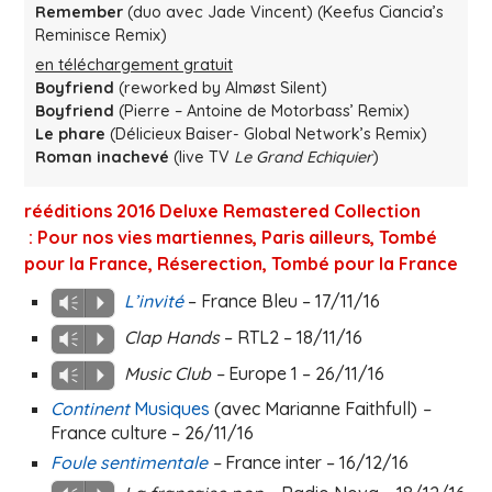
Remember
(duo avec Jade Vincent) (Keefus Ciancia’s
Reminisce Remix)
en téléchargement gratuit
Boyfriend
(reworked by Almøst Silent)
Boyfriend
(Pierre – Antoine de Motorbass’ Remix)
Le phare
(Délicieux Baiser- Global Network’s Remix)
Roman inachevé
(live TV
Le Grand Echiquier
)
r
ééditions 2016
Deluxe Remastered Collection
:
Pour nos vies martiennes, Paris ailleurs, Tombé
pour la France, Réserection, Tombé pour la France
L’invité
– France Bleu – 17/11/16
Vm
P
Clap Hands
– RTL2 – 18/11/16
Vm
P
Music
Club
–
Europe 1 – 26/11/16
Vm
P
Continent
Musiques
(avec Marianne Faithfull)
–
France culture – 26/11/16
Foule sentimentale
–
France inter – 16/12/16