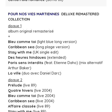
POUR NOS VIES MARTIENNES
DELUXE REMASTERED
COLLECTION
disque 1
album original remasterisé
+
Bleu comme toi
(light blue long version)
Caribbean sea
(long plage version)
Stay with me
(UK single edit)
Des heures hindoues
(extended)
Paris sens interdits
(feat. Etienne Daho) (mix alternatif
Arthur Baker)
La ville
(duo avec Daniel Darc)
disque 2
Prélude
(live 89)
Quatre hivers
(live 2004)
Bleu comme toi
(live 2004)
Caribbean sea
(llive 2004)
Affaire classée
(live 89)
Stay with me
(live 89)