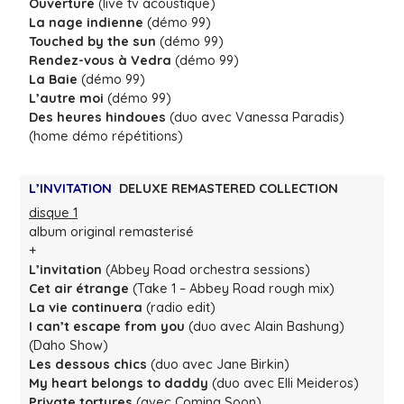
Ouverture
(live tv acoustique)
La nage indienne
(démo 99)
Touched by the sun
(démo 99)
Rendez-vous à Vedra
(démo 99)
La Baie
(démo 99)
L’autre moi
(démo 99)
Des heures hindoues
(duo avec Vanessa Paradis)
(home démo répétitions)
L’INVITATION
DELUXE REMASTERED COLLECTION
disque 1
album original remasterisé
+
L’invitation
(Abbey Road orchestra sessions)
Cet air étrange
(Take 1 – Abbey Road rough mix)
La vie continuera
(radio edit)
I can’t escape from you
(duo avec Alain Bashung)
(Daho Show)
Les dessous chics
(duo avec Jane Birkin)
My heart belongs to daddy
(duo avec Elli Meideros)
Private tortures
(avec Coming Soon)