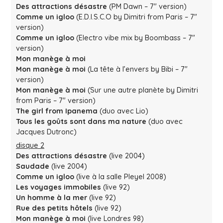
Des attractions désastre
(PM Dawn – 7″ version)
Comme un igloo
(E.D.I.S.C.O by Dimitri from Paris – 7″
version)
Comme un igloo
(Electro vibe mix by Boombass – 7″
version)
Mon manège à moi
Mon manège à moi
(La tête à l’envers by Bibi – 7″
version)
Mon manège à moi
(Sur une autre planète by Dimitri
from Paris – 7″ version)
The girl from Ipanema
(duo avec Lio)
Tous les goûts sont dans ma nature
(duo avec
Jacques Dutronc)
disque 2
Des attractions désastre
(live 2004)
Saudade
(live 2004)
Comme un igloo
(live à la salle Pleyel 2008)
Les voyages immobiles
(live 92)
Un homme à la mer
(live 92)
Rue des petits hôtels
(live 92)
Mon manège à moi
(live Londres 98)