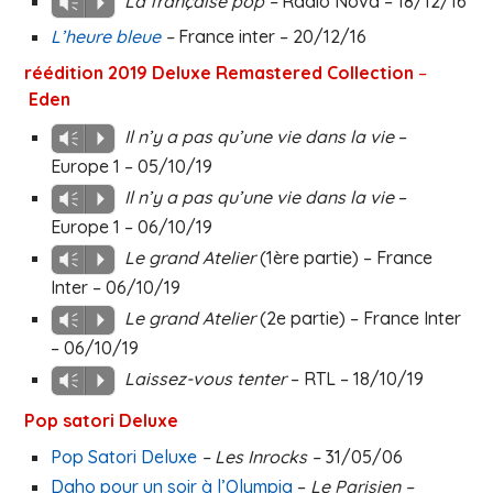
La française pop –
Radio Nova – 18/12/16
Vm
P
L’heure bleue
–
France inter – 20/12/16
réédition 2019 Deluxe Remastered Collection
–
Eden
Il n’y a pas qu’une vie dans la vie
–
Vm
P
Europe 1 – 05/10/19
Il n’y a pas qu’une vie dans la vie
–
Vm
P
Europe 1 – 06/10/19
Le grand Atelier
(1ère partie) – France
Vm
P
Inter – 06/10/19
Le grand Atelier
(2e partie) – France Inter
Vm
P
– 06/10/19
Laissez-vous tenter
– RTL – 18/10/19
Vm
P
Pop satori Deluxe
Pop Satori Deluxe
– Les Inrocks –
31/05/06
Daho pour un soir à l’Olympia
–
Le Parisien –