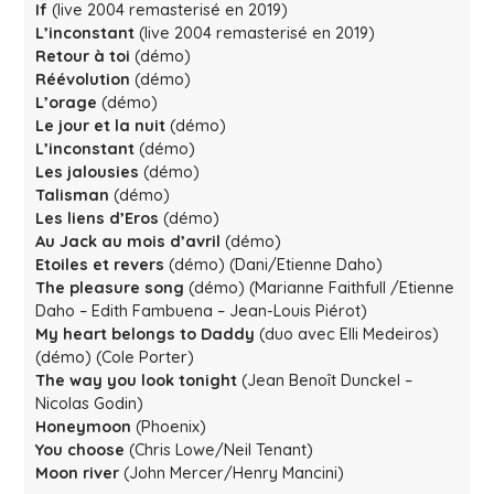
If
(live 2004 remasterisé en 2019)
L’inconstant
(live 2004 remasterisé en 2019)
Retour à toi
(démo)
Réévolution
(démo)
L’orage
(démo)
Le jour et la nuit
(démo)
L’inconstant
(démo)
Les jalousies
(démo)
Talisman
(démo)
Les liens d’Eros
(démo)
Au Jack au mois d’avril
(démo)
Etoiles et revers
(démo) (Dani/Etienne Daho)
The pleasure song
(démo) (Marianne Faithfull /Etienne
Daho – Edith Fambuena – Jean-Louis Piérot)
My heart belongs to Daddy
(duo avec Elli Medeiros)
(démo) (Cole Porter)
The way you look tonight
(Jean Benoît Dunckel –
Nicolas Godin)
Honeymoon
(Phoenix)
You choose
(Chris Lowe/Neil Tenant)
Moon river
(John Mercer/Henry Mancini)