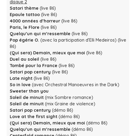
disque 2
Satori thème
(live 86)
Epaule tattoo
(live 86)
4000 années d’horreur
(live 86)
Paris, le Flore
(live 86)
Quelqu’un qui m’ressemble
(live 86)
Pop égérie O.
(avec la participation d’Elli Medeiros) (live
86)
(Qui sera) Demain, mieux que moi
(live 86)
Duel au soleil
(live 86)
Tombé pour la France
(live 86)
Satori pop century
(live 86)
Late night
(live 86)
So in love
(avec Orchestral Manoeuvres in the Dark)
Sweeter than you
Soleil de minuit
(mix Sombre romance)
Soleil de minuit
(mix Graine de violence)
Satori pop century
(démo 86)
Love at the first sight
(démo 86)
(Qui sera) Demain, mieux que moi
(démo 86)
Quelqu’un qui m’ressemble
(démo 86)
Centerfold romance
(démo 86)