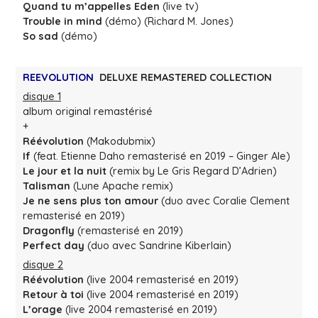
Quand tu m’appelles Eden
(live tv)
Trouble in mind
(démo) (Richard M. Jones)
So sad
(démo)
REEVOLUTION
DELUXE REMASTERED COLLECTION
disque 1
album original remastérisé
+
Réévolution
(Makodubmix)
If
(feat. Etienne Daho remasterisé en 2019 – Ginger Ale)
Le jour et la nuit
(remix by Le Gris Regard D’Adrien)
Talisman
(Lune Apache remix)
Je ne sens plus ton amour
(duo avec Coralie Clement
remasterisé en 2019)
Dragonfly
(remasterisé en 2019)
Perfect day
(duo avec Sandrine Kiberlain)
disque 2
Réévolution
(live 2004 remasterisé en 2019)
Retour à toi
(live 2004 remasterisé en 2019)
L’orage
(live 2004 remasterisé en 2019)